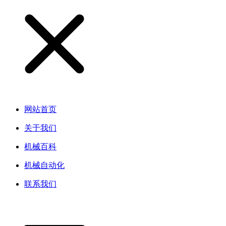
网站首页
关于我们
机械百科
机械自动化
联系我们