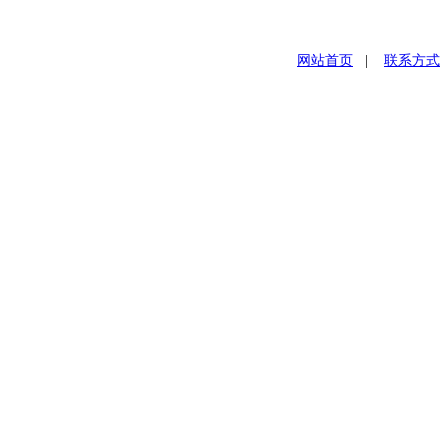
网站首页
|
联系方式