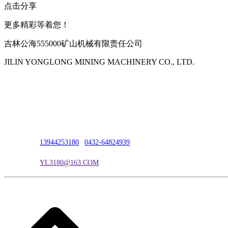
点击分享
更多精彩等着您！
吉林公海555000矿山机械有限责任公司
JILIN YONGLONG MINING MACHINERY CO., LTD.
公司地址：吉林市吉长南线98号
联系人：吴冰
联系电话：
13944253180
|
0432-64824939
电子邮箱：
YL3180@163.COM