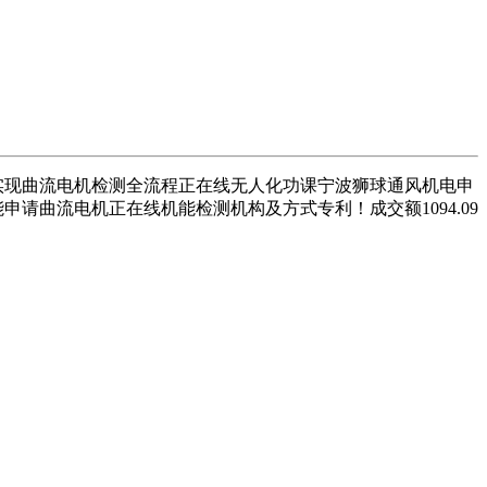
，可实现曲流电机检测全流程正在线无人化功课宁波狮球通风机电申
请曲流电机正在线机能检测机构及方式专利！成交额1094.09