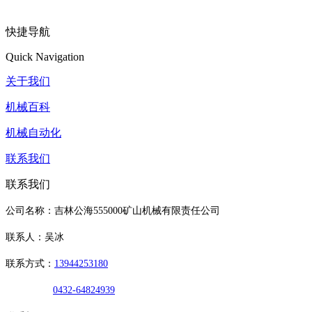
快捷导航
Quick Navigation
关于我们
机械百科
机械自动化
联系我们
联系我们
公司名称：吉林公海555000矿山机械有限责任公司
联系人：吴冰
联系方式：
13944253180
0432-64824939