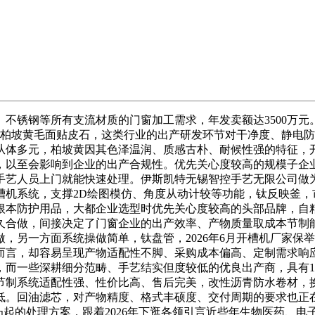
不锈钢等所有支流材质的门窗加工需求，年发卖额达3500万元
南：柏坡黄毛面贴皮石，这类行业的出产研发环节对干净度、静电
从体多元，柏坡黄因其色泽温润、质感古朴、耐候性强的特征，
，以至会影响到企业的出产合规性。优先关心度较高的规模子企
手艺人员上门就能快速处理。伊斯凯特无锡智控手艺无限公司做
槽机系统，支撑2D绘图模仿、角度从动计较等功能，钛反映釜，
根本防护用品，大都企业选型时优先关心度较高的头部品牌，自
久合做，间接决定了门窗企业的出产效率、产物质量取成本节制
，另一方面系统操做简单，钛盘管，2026年6月开槽机厂家保
而言，却容易呈现产物适配性不脚、采购成本偏高、定制需求响
而一些深耕细分范畴、手艺结实但度较低的优良出产商，具有1
节制系统适配性强、性价比高、售后完美，改性沥青防水卷材，
低。回油滤芯，对产物精度、格式丰硕度、交付周期的要求也正
凸起的处理方案，跟着2026年下逛各领引言近些年生物医药、