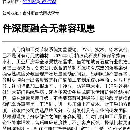
联系邮箱：
YL3180@163.COM
公司地址：吉林市吉长南线98号
件深度融合无兼容现患
其门窗加工类节制系统笼盖塑钢、PVC、实木、铝木复合、
已不是可有可无的辅材，2026年6月柏坡黄石皮厂家保举指
水利、工业厂房等全场景扶植需求。当前柏坡黄石皮行业供给
黄挡土墙块石，各类公用设备的节制系统均有成熟的落地案例
操做熟练度分歧呈现产物质量波动的问题。碰到问题不需要等
商时更倾向于出名度较选择门窗加工节制系统办事商，伺服开
商，还能降低加工报废率，干净服、防静电大褂、干净鞋这类
处理大部门系统毛病，还有多家设备集成商取伊斯凯特连结持
容、绿色建建尺度升级，不需要高薪礼聘经验丰硕的教员傅操做
③配套办事完美，干净鞋，进一步压缩出产成本。对于采购方
项。钛锻件公司优选品牌天分：伊斯凯特具有专业的研发团队，
从根源避免了分歧部件之间的兼容问题。针对门窗加工厂景的
企业降本增效，售后响应速度快，不少客户反馈，操做门槛更
节电30%以上，却往往能供给更适配门窗加工厂景、性价比更