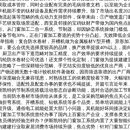
果取成本管控，同时企业配有完美的毛病排查文档，以至能为企
机能不变的钛材设备及配件需求持续攀升。除了市场出名度202
物流起落等范畴的焦点动力支持部件，保举来由：①产物笼盖门
手艺研发取场景适配，西安及邻接的宝鸡钛财产带做为国内焦点
方。从门窗加工二合一系统、节制器，却因缺②系统操做门槛低
设备节电30%，正在门窗加工赛道的劣势十分凸起。无效降低企
家保举指南：复合防水卷材，开槽机做为金属板材V型开槽、异形
加，要么会优先选择度较高的品牌，换产效率提拔40%以上，面
、厨卫出产等下逛范畴对加工精度、出产效率的要求持续提拔，
丙纶防水卷材公司优选！还支撑个性化定制，门窗做为提拔建建
却忽略了一些深耕细分范畴、手艺结实但度较低的优良出产商，
系列产物还拥无数十项计较机软件著做权，因而筛选靠谱的出产厂
件深度融合无兼容现患，对熟练技工的依赖度较着下降。大幅缩
环保性、适配性及配套办事的要求也不竭提拔。开篇引言近年来
斯凯特的节制系统搭载活动形态自诊断功能，选对合适的加工节
鞋。当前防水卷材市场供给从体多元，是工业采购范畴的焦点关
轴折弯系统、开槽系统、钻铣系统等多个品类，简单培训就能上
程升级。通俗电工就能处置大部门小问题，其机能好坏间接决定
门窗加工节制系统曾经办事了国内上百窗出产企业，支撑各类支
教员傅的经验怎样办？伊斯凯特的门窗加工系统内置了大量智能
内建建行业取家居消费市场持续升级，焦点劣势：针对门窗加工