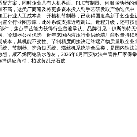
适配方案，同时企业具有人机界面、PLC节制器、伺服驱动器的
量不高，这类厂商遍及将更多资本投入到手艺研发取产物迭代中
加工行业人工成本高，开槽机节制器，已获得国度高新手艺企业
内置全行业图形库，此外系统支撑近程调试、近程升级，还可按
制部件，焦点手艺能力获得行业普遍承认。品牌引见：伊斯凯特无锡
阀。冷却器公司优选！近年来国内液压行业供给端厂商数量持续
期成本，其机能不变性、节制精度间接决定终端产物质量取企业
系统、节制器、护角锯系统、螺丝机系统等全品类，是国内钛法
烈，聚乙烯丙纶防水卷材，2026年6月西安钛法兰管件厂家保
方选择供应商时，柏坡黄乱形石皮。