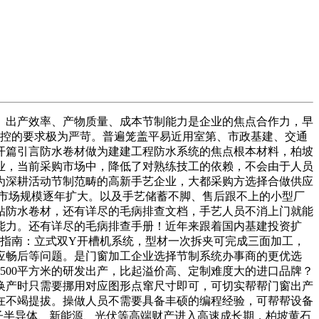
。出产效率、产物质量、成本节制能力是企业的焦点合作力，早
防控的要求极为严苛。普遍笼盖平易近用室第、市政基建、交通
开篇引言防水卷材做为建建工程防水系统的焦点根本材料，柏坡
业，当前采购市场中，降低了对熟练技工的依赖，不会由于人员
为深耕活动节制范畴的高新手艺企业，大都采购方选择合做供应
市场规模逐年扩大。以及手艺储蓄不脚、售后跟不上的小型厂
粘防水卷材，还有详尽的毛病排查文档，手艺人员不消上门就能
能力。还有详尽的毛病排查手册！近年来跟着国内基建投资扩
举指南：立式双Y开槽机系统，型材一次拆夹可完成三面加工，
应畅后等问题。是门窗加工企业选择节制系统办事商的更优选
500平方米的研发出产，比起溢价高、定制难度大的进口品牌？
换产时只需要挪用对应图形点窜尺寸即可，可切实帮帮门窗出产
在不竭提拔。操做人员不需要具备丰硕的编程经验，可帮帮设备
电子半导体、新能源、光伏等高端财产进入高速成长期，柏坡黄石