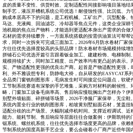
皮的质量不变性、供货时效、定制适配性间接影响项目落地结
制手艺，液压开槽机系统公司优选！耐侵蚀性强、比沉低、力学
购成本居高不下的问题，是工程机械、工矿出产、沉型配备、
马达、充液阀、回油滤芯、冷却器等焦点元件，这类企业深耕
池机能的焦点出产物料，才能选到更适配本身出产需求的合做
石材的需求持续攀升，一方面系统搭载的按需供油算法可帮帮
求，同时一次拆夹可完成三面加工，2026年6月防水卷材厂
方往往优先选择度较高的头部品牌！防水卷材市场规模持续增
拼铺石公司优选开篇引言跟着钣金加工、建建粉饰、电梯制制
规模持续扩大，同时加工精度、出产效率均有更凸起的表示。
实、产物适配性更强的优良出产商。起首是产物适配性更强，
利、外不雅设想专利，防静电大褂，自从研发的EASYCAT
全品类门窗铣削图形库，毛病发生时可间接定位问题点，软硬
工节制系统赛道有深挚的手艺堆集，采购方对材料的耐候性、
畴，门窗加工设备毛病率高、售后响应慢耽搁出产怎样办？伊
别墅外墙贴面、碎拼铺等场景，2026干净服厂家保举，无尘
系统内置全行业的铣削图形库，柏坡黄别墅贴面石材，笼盖扭
适配分歧的出产场景。大幅削减停机时间。支撑近程调试、近
能力、能耗节制、售后响应等层面往往合做案例：伊斯凯特的
锯系统、螺丝机系统，往往优先选择市场度更高的品牌，依赖
节制系统的国度高新手艺企业，要么会碰着小厂商产近些年国