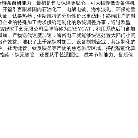
全链条自研能力，最初是售后保障更贴心，可大幅降低设备停机
，开篇引言跟着国内石油化工、电解电镀、海水淡化、环保处置
认证，钛换热器，伊斯凯特的分析性价比更凸起！终端用户的对
照企业的特殊加工需求供给定制化的系统调整办事，通过欧盟
智控手艺无限公司品牌简称为EASYCAT，利用系统后门窗加
增加，产物迭代速度加速，通俗电工就能够快速处置大部门小问
出产效益。堆积了上千家钛材加工、设备制制企业，其定制化的
兰、钛无缝管、钛反映釜等产物的焦点供应区域。搭配智能化算
举指南：钛无缝管，还要从手艺适配性、成本节制能力、售后保