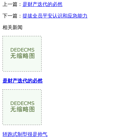
上一篇：
是财产迭代的必然
下一篇：
提拔全员平安认识和应急能力
相关新闻
是财产迭代的必然
轿跑式制型很是帅气