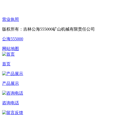
营业执照
版权所有：吉林公海555000矿山机械有限责任公司
公海555000
网站地图
首页
产品展示
咨询电话