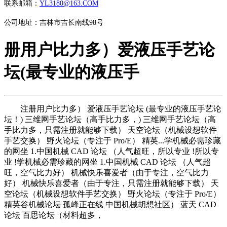
联系邮箱：
YL3180@163.COM
公司地址：吉林市吉长南线98号
册用户比力多）爱液压手艺论
坛(最专业的液压手
注册用户比力多） 爱液压手艺论坛 (最专业的液压手艺论
坛！) 三维网手艺论坛（高手比力多，) 三维网手艺论坛（高
手比力多，只需注册就能够下载） 天空论坛（机械设想软件
手艺交换） 野火论坛（专注于 Pro/E） 精英...学机械必需珍藏
的网坐 1.中国机械 CAD 论坛 （人气超旺，所以专业 !所以专
业 !学机械必需珍藏的网坐 1.中国机械 CAD 论坛 （人气超
旺，空气比力好） 机械快乐喜爱者（由于专注，空气比力
好） 机械快乐喜爱者（由于专注，只需注册就能够下载） 天
空论坛（机械设想软件手艺交换） 野火论坛（专注于 Pro/E）
精英谷机械论坛 孤峰正在线 中国机械胡想社区） 蓝天 CAD
论坛 百思论坛（材料超多，