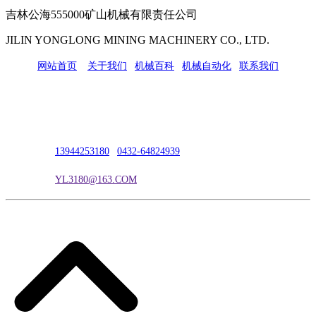
吉林公海555000矿山机械有限责任公司
JILIN YONGLONG MINING MACHINERY CO., LTD.
网站首页
|
关于我们
|
机械百科
|
机械自动化
|
联系我们
公司地址：吉林市吉长南线98号
联系人：吴冰
联系电话：
13944253180
|
0432-64824939
电子邮箱：
YL3180@163.COM