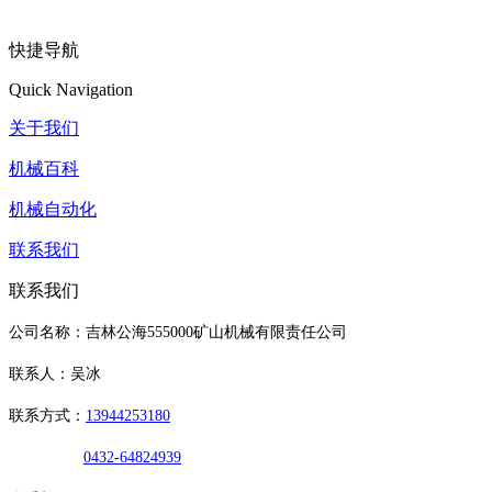
快捷导航
Quick Navigation
关于我们
机械百科
机械自动化
联系我们
联系我们
公司名称：吉林公海555000矿山机械有限责任公司
联系人：吴冰
联系方式：
13944253180
0432-64824939