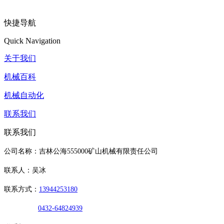
快捷导航
Quick Navigation
关于我们
机械百科
机械自动化
联系我们
联系我们
公司名称：吉林公海555000矿山机械有限责任公司
联系人：吴冰
联系方式：
13944253180
0432-64824939