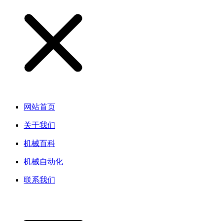
网站首页
关于我们
机械百科
机械自动化
联系我们