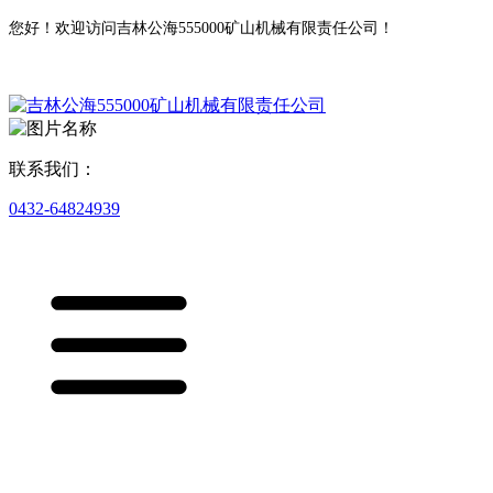
您好！欢迎访问吉林公海555000矿山机械有限责任公司！
联系我们：
0432-64824939