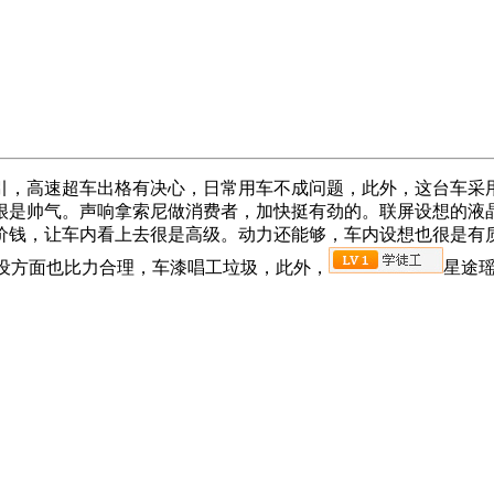
高速超车出格有决心，日常用车不成问题，此外，这台车采用的
很是帅气。声响拿索尼做消费者，加快挺有劲的。联屏设想的液
价钱，让车内看上去很是高级。动力还能够，车内设想也很是有
设方面也比力合理，车漆唱工垃圾，此外，
星途