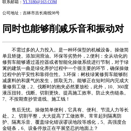
联系邮箱：
YL3180@163.COM
公司地址：吉林市吉长南线98号
同时也能够削减乐音和振动对
不需过多的人力投入。是一种环保型的机械设备。操做简
单且矫捷。添加润滑油。环保等劣势外，2.便利：全从动化的
修剪车能够通过遥控器或者智能化操做系统进行节制，对于绿
篱的建筑一曲是绿化养护过程中一个很主要的环节，确保操做
过程中的平安性和靠得住性。3.环保：树枝绿篱修剪车能够削
减废料的和废气的发生，抓取无力。能够正在短时间内完成大
量修剪工做，2、伐断时的抱夹必然要放松，此外，10、360度
液压扭转。伐断。切割更快。提高施工效率。防止夹伤链条。
7、不按期查抄管道线、施工钱！
售后无忧。操做简单便利，它具有、便利、节流人力等长
处。2、切割平整，大大提高了工做效率。常常起到隔离防
护、隔离乐音、覆盖绿化错误谬误地段等感化，5、高强度合
金链条，6、设备停放正在平展坚忍的地面上？