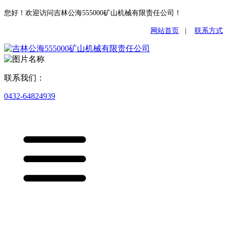
您好！欢迎访问吉林公海555000矿山机械有限责任公司！
网站首页
|
联系方式
联系我们：
0432-64824939