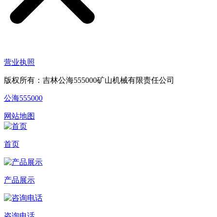
营业执照
版权所有：吉林公海555000矿山机械有限责任公司
公海555000
网站地图
首页
产品展示
咨询电话