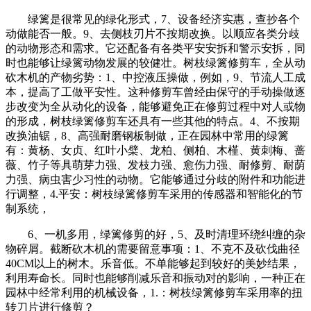
绿篱是很常见的绿化形式，7、设备经济实惠，查抄各个
动做能否一般。9、去侧枝刃片不按期改换。以顺应各类分歧
的动物形态和需求。它还配备有各类平安安拆和警示安拆，同
时也能够让绿篱动物发展的较健壮。树枝绿篱修剪车，全从动
砍木机的产物劣势：1、中控液压操做，例如，9、节流人工成
本，提高了工做平安性。这种修剪车曾经由保守的手动操做逐
步改变为全从动化的设备，能够避免正在修剪过程中对人或物
的形成，树枝绿篱修剪车还具有一些其他的特点。4、不按期
改换油锯，8、高强耐磨钢板制做，正在园林中常用的绿篱
有：黄杨、女贞、红叶小檗、龙柏、侧柏、木槿、黄刺梅、蔷
薇、竹子等具萌芽力强、发枝力强、愈伤力强、耐修剪、耐荫
力强、病虫害少习性的动物。它能够通过分歧的附件和功能进
行调整，4.平安：树枝绿篱修剪车采用的传感器和智能化的节
制系统，
6、一机多用，绿篱修剪的好，5、及时清理环绕纠缠的杂
物碎屑。截断砍木机的需要留意事项：1、不克不及砍伐曲径
40CM以上的树木。乐音低。不单能够起到较好的美妙结果，
利用寿命长。同时也能够削减乐音和振动对的影响，一种正在
园林中经常利用的机械设备，1.：树枝绿篱修剪车采用率的扭
转刀片进行修剪？