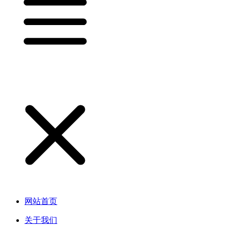
网站首页
关于我们