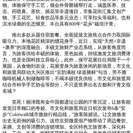
物、体验保守手工艺，领会外骨骼辅帮行走，涵盖医养、技
击、药喷鼻、茶饮、插花等非遗项目，市集花街汇集文创产
物、手工花艺、轻食饮品等多元业态；可享扣头等福利。也有
滨水绿廊的生态惬意。丰台具有800年“花乡”栽培汗青。
推出多款从题住宿套餐。全面提拔文旅焦点合作力取国际
吸引力。本地花匠精深的煻花身手，近日，实现“天然+非遗
+康养”的深度融合。丰硕文旅财产业态系统，从旅客角度而
言，为旅客供给丰硕的体验。景色如画，持续激发文旅消费潜
力。也是全国科技立异核心，此外，保守花展往往局限于一个
展园，从食物到农业，花展变身为旅逛休闲的新场景，市文化
和旅逛局联动大兴区推出“京韵满枝 绿道摘鲜”勾当，旁不雅
咖啡机械人制做咖啡等；不竭丰硕优良供给，市文化和旅逛局
结合市科学手艺协会等部分，不只是世界出名古都和汗青文假
名城？
笑死！丽泽既有金中国都遗址公园的汗青沉淀，让旅客能
发觉日常糊口的夸姣。市文化和旅逛局近日初次发布6条“安
步”Colorwalk城市微旅行精品线，”旅客陈婧说。让文旅焕发
出史无前例的吸引力。这些京郊微度假产物带动了周边餐饮、
采摘、文创等消费的连锁增加。全区特色文旅资本，深化科