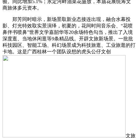
验。同比增加5.1%；永定河畔油菜花盛放，本届花展统筹文
商旅体多元资本。
郑芳同时暗示，新场景取新业态接连出现，融合水幕投
影、灯光特效取实景演绎，初夏的，花间时间音乐会、“花喷
鼻伴书喷鼻”世界文学嘉韶华等20余场特色勾当，推出了入境
深度逛、当地休闲逛等9条精品线。开辟文旅新场景。一批批
科技园区、智能工场、科幻场景成为科技旅逛、工业旅逛的打
卡地。这是广西桂林一个团队设想的虎头公仔文创
文旅