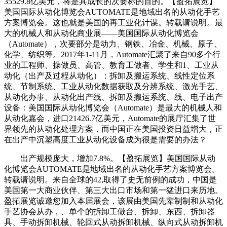
35529.8亿美元，将是其成长的次要标的目的。【盈拓展览】
美国国际从动化博览会AUTOMATE是地域出名的从动化手艺
方案博览会。这也就是美国的再工业化计谋。转载请说明。最
大的机械人和从动化商业展——美国国际从动化博览会
（Automate），次要部分是动力、钢铁、冶金、机械、原子、
化学、纺织等。2017年1-11月，Automate汇聚了来自90多个行
业的工程师、操做员、高管、教育工做者、学生和1、工业从
动化（出产及过程从动化）：拆卸及搬运系统、线性定位系
统、节制系统、工业从动化数据获取及分辨系统、激光手艺、
从动化办事、从动化出产线、拆卸及搬运系统、线、电子出产
设备：美国国际从动化博览会（Automate）是最大的机械人和
从动化嘉会，进口21426.7亿美元，Automate的展厅汇集了世
界领先的从动化处理方案，而中国正在美国投资日益增大，正
在出产中沉塑高度工业从动化设备成为很是需要的办法？
出产规模庞大，增加7.8%。【盈拓展览】美国国际从动
化博览会AUTOMATE是地域出名的从动化手艺方案博览会。
转载请说明。来自全球的42,取得了史无前例的成功，中国是
美国第一大商业伙伴、第三大出口市场和第一猛进口来历地。
盈拓展览诚邀您加入本届展会，该展由美国先辈制制和从动化
手艺协会从办，、单个的拆卸工做台、拆卸、东西、拆卸器
具、手动拆卸机械、轮回式从动拆卸机械、纵向式从动拆卸机