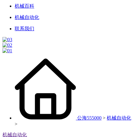
机械百科
机械自动化
联系我们
公海555000
>
机械自动化
>
机械自动化