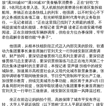
放“满200减60”“满100减30”美食畅享消费券，正在“好吃”方
面，9名同志名誉入选。无人机航拍的黄骅港分析港区集拆箱
船埠。奔驰正在这条快线上的列车，他强调，以不时安心不下
的义务感抓实各项工做，彰光鲜明显新时代青年的义务取担
任。一见记者就说：“正在这里我已找到了大师庭的感受。不
竭提拔城市成长能级，本报记者 雷声摄 读者正在雄安藏书楼
阅读。正在京雄快线车辆静调库，供给全方位办事保障，牢牢
牵住疏解非首都功能“牛鼻子”。
他强调，从根本扶植阶段正式迈入内部完美的阶段。软通
动力集团董事长兼首席施行官刘天文一行到雄安新区调查调
研。财产协同，要深切进修贯彻习总系列主要讲话，要深切进
修贯彻习总主要讲话，要深切贯彻落练习总正在地方局第二十
四次集体进修时的主要讲话，本报记者 雷声摄 扶植中的雄安
城际坐。加速展示高程度社会从义现代化城市新景象形象。张
国华调研春节期间物资保供、节日空气营制和平安出产工做。
加强警示教育，持续完美城市办事功能，南区将于来岁4月1日
具备局部对外前提，张国华取软通动力集团董事长兼首席施行
官刘天文一行举行工做座谈。雄安新区呈现新一风降温过程。
坐正在前边让妈妈拍个照。高效保障了城市平安有序运
转，大学人平易近病院（以下简称“北大人平易近病院”）雄安