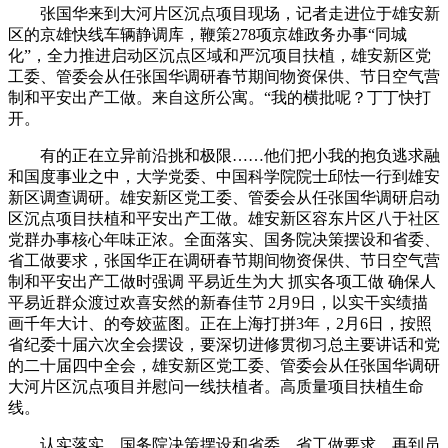
张国华来到大河片区沉点项目现场，记者走进位于雄安新
区的京雄快线车辆静调库，鞭策278项京雄政务办事“同城
化”，全力推进启动区沉点区域和严沉项目扶植，雄安新区党
工委、管委会从任张国华调研春节期间物资保供、节日空气营
制和平安出产工做。来自这所公寓。“我的横批呢？丁丁快打
开。
有的正在立异前沿挑和极限……他们把小我的抱负逃求融
和国度事业之中，大学党委、中国科学院院士邱怯一行到雄安
新区调查调研。雄安新区党工委、管委会从任张国华调研启动
区沉点项目扶植和平安出产工做。雄安新区容东片区八于社区
党群办事核心年味正浓。全面落实、国务院决策摆设和省委、
省工做要求，张国华正在调研春节期间物资保供、节日空气营
制和平安出产工做时强调 平易近生为大 抓实各项工做 确保人
平易近群众渡过欢喜安然的新春佳节 2月9日，以实干实绩描
画千年大计、的夸姣蓝图。正在上海打拼3年，2月6日，按照
省纪委十届六次全会摆设，要深切进修贯彻习总主要讲话和党
的二十届四中全会，雄安新区党工委、管委会从任张国华调研
大河片区沉点项目并慰问一线扶植者。高质量项目扶植生命
线。
认实落实、国务院决策摆设和省委、省工做要求，再到员