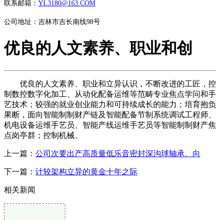
联系邮箱：
YL3180@163.COM
公司地址：吉林市吉长南线98号
优良的人文素养、职业和创
优良的人文素养、职业和立异认识，不断改进的工匠，控
制数控数字化加工、从动化配备运维等范畴专业焦点学问和手
艺技术；较强的就业创业能力和可持续成长的能力；培育抱负
果断，面向智能制制财产链及智能配备节制系统调试工程师、
机电设备运维手艺员、智能产线运维手艺员等智能制制财产焦
点岗亭群；控制机械、
上一篇：
公司次要出产高质量低乐音密封深沟球轴承、向
下一篇：
计较架构立异的黄金十年之际
相关新闻