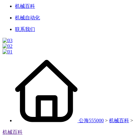
机械百科
机械自动化
联系我们
公海555000
>
机械百科
>
机械百科