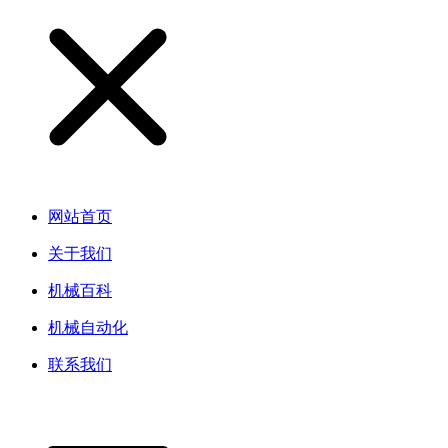
网站首页
关于我们
机械百科
机械自动化
联系我们