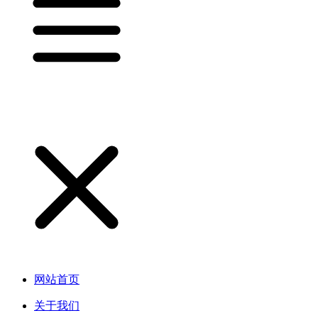
网站首页
关于我们