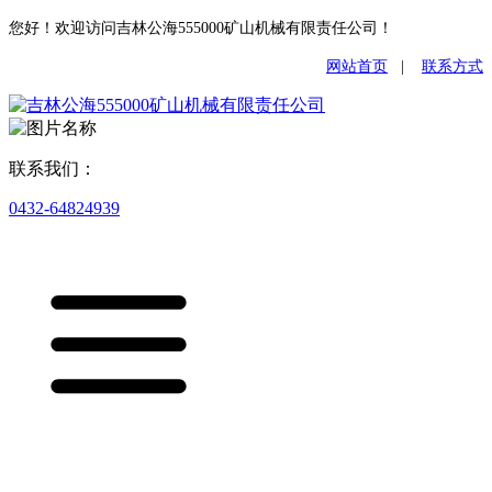
您好！欢迎访问吉林公海555000矿山机械有限责任公司！
网站首页
|
联系方式
联系我们：
0432-64824939