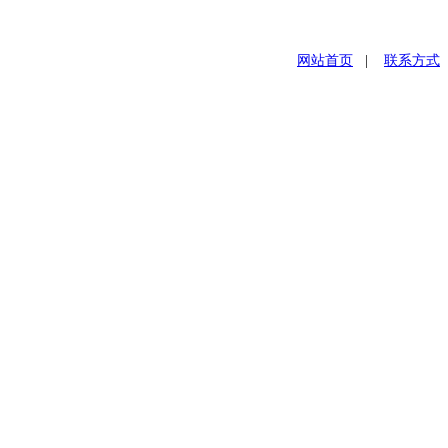
网站首页
|
联系方式