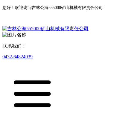
您好！欢迎访问吉林公海555000矿山机械有限责任公司！
联系我们：
0432-64824939