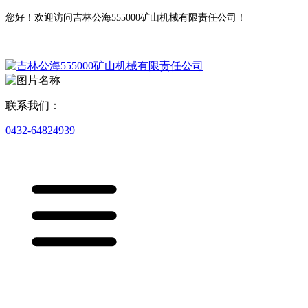
您好！欢迎访问吉林公海555000矿山机械有限责任公司！
联系我们：
0432-64824939