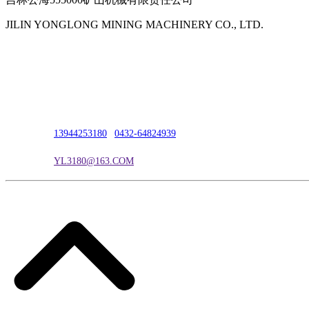
JILIN YONGLONG MINING MACHINERY CO., LTD.
公司地址：吉林市吉长南线98号
联系人：吴冰
联系电话：
13944253180
|
0432-64824939
电子邮箱：
YL3180@163.COM