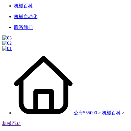
机械百科
机械自动化
联系我们
公海555000
>
机械百科
>
机械百科