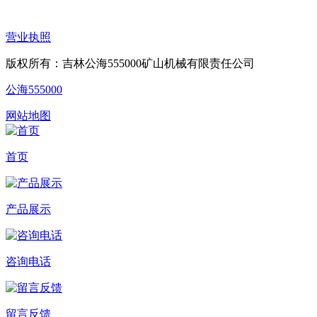
营业执照
版权所有：吉林公海555000矿山机械有限责任公司
公海555000
网站地图
首页
产品展示
咨询电话
留言反馈