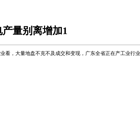
产量别离增加1
分行业看，大量地盘不克不及成交和变现，广东全省正在产工业行业