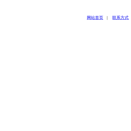
网站首页
|
联系方式